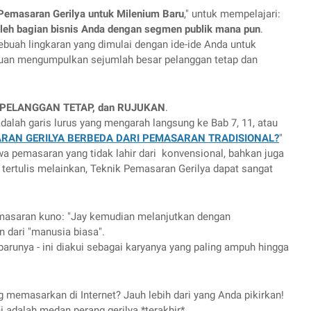
Pemasaran Gerilya untuk Milenium Baru
," untuk mempelajari: 
oleh bagian bisnis Anda dengan segmen publik mana pun
.
uah lingkaran yang dimulai dengan ide-ide Anda untuk 
juan mengumpulkan sejumlah besar pelanggan tetap dan 
, PELANGGAN TETAP, dan RUJUKAN
.
alah garis lurus yang mengarah langsung ke Bab 7, 11, atau 
AN GERILYA BERBEDA DARI PEMASARAN TRADISIONAL?
" 
a pemasaran yang tidak lahir dari  konvensional, bahkan juga 
 tertulis melainkan, Teknik Pemasaran Gerilya dapat sangat 
masaran kuno: "Jay kemudian melanjutkan dengan 
dari "manusia biasa".
barunya - ini diakui sebagai karyanya yang paling ampuh hingga 
g memasarkan di Internet? Jauh lebih dari yang Anda pikirkan! 
i adalah medan perang gerilya *terakhir*.