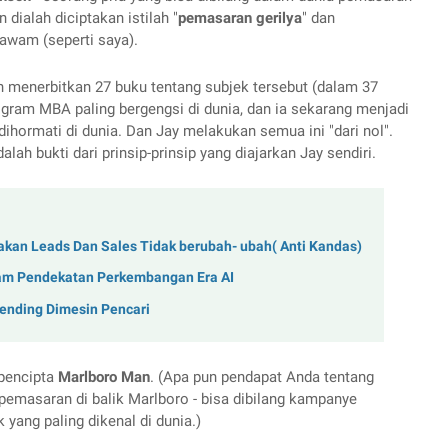
 dialah diciptakan istilah "
pemasaran gerilya
" dan 
awam (seperti saya).
 menerbitkan 27 buku tentang subjek tersebut (dalam 37 
gram MBA paling bergengsi di dunia, dan ia sekarang menjadi 
ihormati di dunia. Dan Jay melakukan semua ini "dari nol". 
lah bukti dari prinsip-prinsip yang diajarkan Jay sendiri.
kan Leads Dan Sales Tidak berubah- ubah( Anti Kandas)
lam Pendekatan Perkembangan Era AI
rending Dimesin Pencari
pencipta 
Marlboro Man
. (Apa pun pendapat Anda tentang 
emasaran di balik Marlboro - bisa dibilang kampanye 
yang paling dikenal di dunia.) 