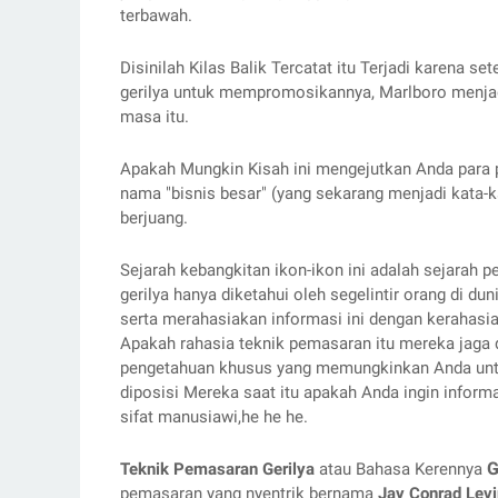
terbawah.
Disinilah Kilas Balik Tercatat itu Terjadi karena 
gerilya untuk mempromosikannya, Marlboro menjadi 
masa itu.
Apakah Mungkin Kisah ini mengejutkan Anda para p
nama "bisnis besar" (yang sekarang menjadi kata-kat
berjuang. 
Sejarah kebangkitan ikon-ikon ini adalah sejarah p
gerilya hanya diketahui oleh segelintir orang di du
serta merahasiakan informasi ini dengan kerahasia
Apakah rahasia teknik pemasaran itu mereka jaga d
pengetahuan khusus yang memungkinkan Anda untu
diposisi Mereka saat itu apakah Anda ingin informa
sifat manusiawi,he he he.
G
Teknik Pemasaran Gerilya
 atau Bahasa Kerennya 
pemasaran yang nyentrik bernama 
Jay Conrad Lev