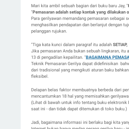
Mari kita ambil sebuah bagian dari buku baru Jay, "
"
Pemasaran adalah setiap kontak yang dilakukan 
Para gerilyawan memandang pemasaran sebagai seb
menghasilkan pendapatan dan berlanjut dengan tu
pelanggan rujukan.
"Tiga kata kunci dalam paragraf itu adalah 
SETIAP
Jika pemasaran Anda bukan sebuah lingkaran, itu ad
13 di pengadilan kepailitan. "
BAGAIMANA PEMASAR
Teknik Pemasaran Gerilya dapat didefinisikan  bahw
dari tradisional yang mengikuti aturan baku bahkan
fleksibel. 
Delapan belas faktor membuatnya berbeda dari pe
mencantumkan 18 hal yang memisahkan gerilyawan 
(Lihat di bawah untuk info tentang buku elektronik 
saat ini - dan tidak dapat ditemukan di toko buku.) 
Jadi, bagaimana informasi ini berlaku bagi kita yan
Internet bukan hanya medan perang gerilya baru - in