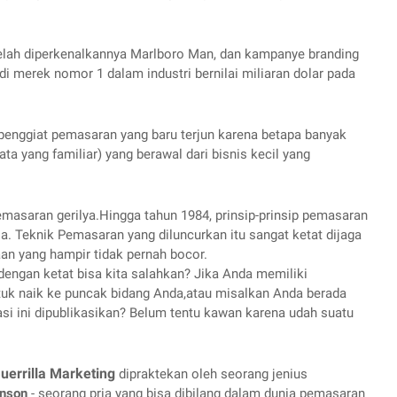
setelah diperkenalkannya Marlboro Man, dan kampanye branding 
merek nomor 1 dalam industri bernilai miliaran dolar pada 
enggiat pemasaran yang baru terjun karena betapa banyak 
a yang familiar) yang berawal dari bisnis kecil yang 
emasaran gerilya.Hingga tahun 1984, prinsip-prinsip pemasaran 
nia. Teknik Pemasaran yang diluncurkan itu sangat ketat dijaga 
an yang hampir tidak pernah bocor. 
engan ketat bisa kita salahkan? Jika Anda memiliki 
k naik ke puncak bidang Anda,atau misalkan Anda berada 
si ini dipublikasikan? Belum tentu kawan karena udah suatu 
uerrilla Marketing
 dipraktekan oleh seorang jenius 
inson
 - seorang pria yang bisa dibilang dalam dunia pemasaran 